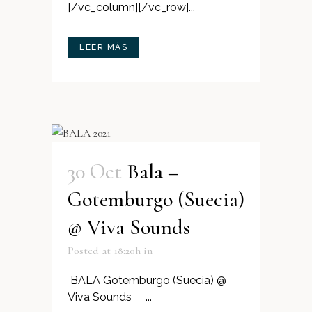
[/vc_column][/vc_row]...
LEER MÁS
30 Oct
Bala –
Gotemburgo (Suecia)
@ Viva Sounds
Posted at 18:20h
in
BALA Gotemburgo (Suecia) @
Viva Sounds ...