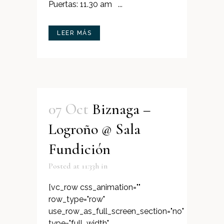
Puertas: 11.30 am ...
LEER MÁS
07 Oct
Biznaga –
Logroño @ Sala
Fundición
Posted at 11:33h
in
[vc_row css_animation=""
row_type="row"
use_row_as_full_screen_section="no"
type="full_width"