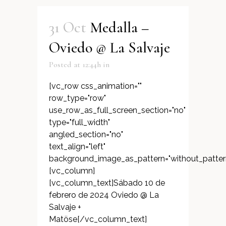
31 Oct
Medalla –
Oviedo @ La Salvaje
Posted at 12:44h
in
[vc_row css_animation=""
row_type="row"
use_row_as_full_screen_section="no"
type="full_width"
angled_section="no"
text_align="left"
background_image_as_pattern="without_patter
[vc_column]
[vc_column_text]Sábado 10 de
febrero de 2024 Oviedo @ La
Salvaje +
Matöse[/vc_column_text]