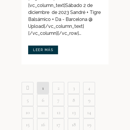
[vc_column_text]Sábado 2 de
diciembre de 2023 Sandré + Tigre
Balsámico + Da - Barcelona @
Upload[/vc_column_text]
[/vc_column][/vc_row]...
LEER MÁS
1
2
3
4
5
6
7
8
9
10
11
12
13
14
15
16
17
18
19