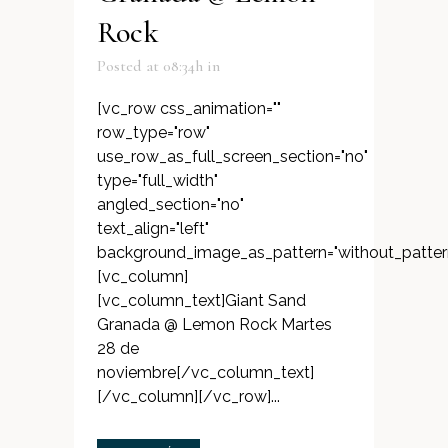
Rock
Posted at 08:34h
in
[vc_row css_animation=""
row_type="row"
use_row_as_full_screen_section="no"
type="full_width"
angled_section="no"
text_align="left"
background_image_as_pattern="without_patter
[vc_column]
[vc_column_text]Giant Sand
Granada @ Lemon Rock Martes
28 de
noviembre[/vc_column_text]
[/vc_column][/vc_row]...