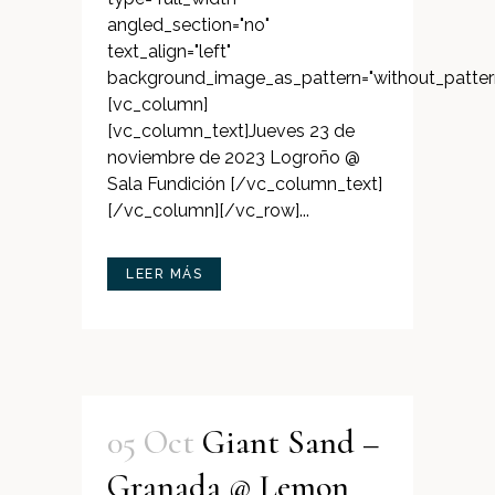
angled_section="no"
text_align="left"
background_image_as_pattern="without_patter
[vc_column]
[vc_column_text]Jueves 23 de
noviembre de 2023 Logroño @
Sala Fundición [/vc_column_text]
[/vc_column][/vc_row]...
LEER MÁS
05 Oct
Giant Sand –
Granada @ Lemon