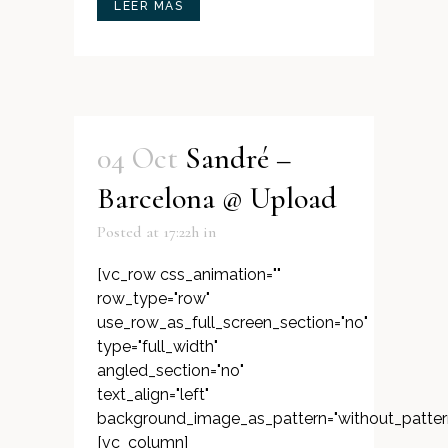
LEER MÁS
04 Oct
Sandré –
Barcelona @ Upload
Posted at 17:22h
in
[vc_row css_animation=""
row_type="row"
use_row_as_full_screen_section="no"
type="full_width"
angled_section="no"
text_align="left"
background_image_as_pattern="without_patter
[vc_column]