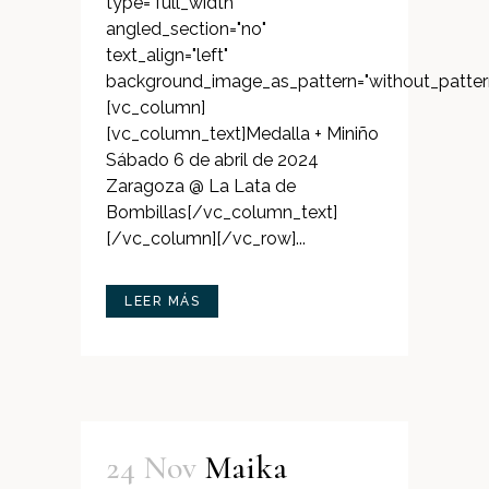
type="full_width"
angled_section="no"
text_align="left"
background_image_as_pattern="without_patter
[vc_column]
[vc_column_text]Medalla + Miniño
Sábado 6 de abril de 2024
Zaragoza @ La Lata de
Bombillas[/vc_column_text]
[/vc_column][/vc_row]...
LEER MÁS
24 Nov
Maika