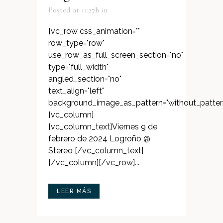
Posted at 11:27h
in
[vc_row css_animation=""
row_type="row"
use_row_as_full_screen_section="no"
type="full_width"
angled_section="no"
text_align="left"
background_image_as_pattern="without_patter
[vc_column]
[vc_column_text]Viernes 9 de
febrero de 2024 Logroño @
Stereo [/vc_column_text]
[/vc_column][/vc_row]...
LEER MÁS