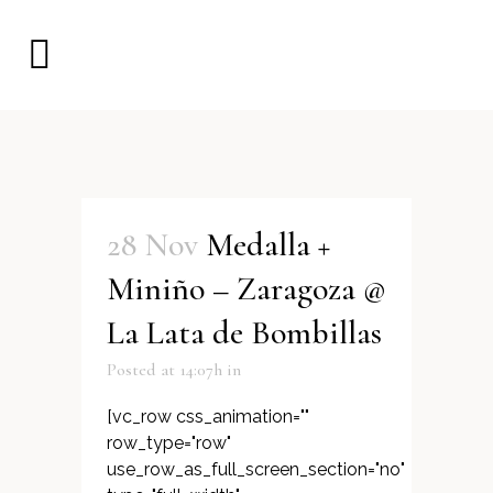
28 Nov
Medalla +
Miniño – Zaragoza @
La Lata de Bombillas
Posted at 14:07h
in
[vc_row css_animation=""
row_type="row"
use_row_as_full_screen_section="no"