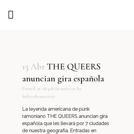
13 Abr
THE QUEERS
anuncian gira española
Posted at 08:42h
in
noticias
by
holycobrasociety
La leyenda americana de punk
ramoniano THE QUEERS anuncian gira
española que les llevará por 7 ciudades
de nuestra geografía. Entradas en