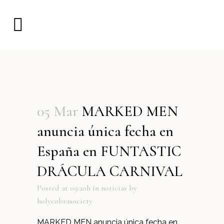
05 Mar
MARKED MEN
anuncia única fecha en
España en FUNTASTIC
DRÁCULA CARNIVAL
Posted at 09:20h
in
noticias
by
holycobrasociety
MARKED MEN anuncia única fecha en