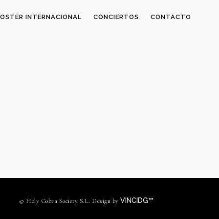
OSTER INTERNACIONAL
CONCIERTOS
CONTACTO
VINCIDG™
© Holy Cobra Society S.L. Design by