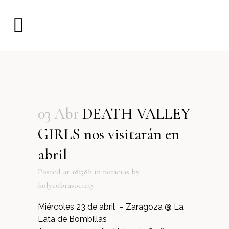
03 Abr
DEATH VALLEY
GIRLS nos visitarán en
abril
Posted at 18:58h
in
noticias
by
holycobrasociety
Miércoles 23 de abril – Zaragoza @ La
Lata de Bombillas