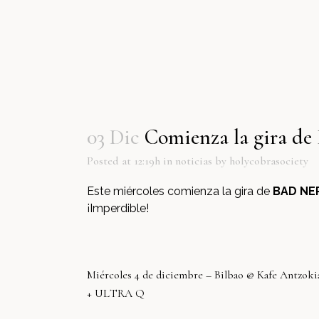
03 Dic
Comienza la gira 
Posted at 12:19h
in
noticias
by
holycobrasociety
Este miércoles comienza la gira de
BAD NE
¡Imperdible!
Miércoles 4 de diciembre – Bilbao @ Kafe Antzoki
+ ULTRA Q