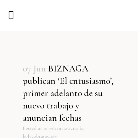
07 Jun
BIZNAGA
publican ‘El entusiasmo’,
primer adelanto de su
nuevo trabajo y
anuncian fechas
Posted at 10:09h
in
noticias
by
holycobrasociety