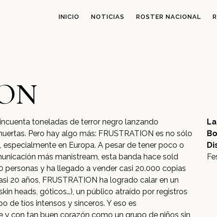
INICIO
NOTICIAS
ROSTER NACIONAL
R
ION
cuenta toneladas de terror negro lanzando
La
 muertas. Pero hay algo más: FRUSTRATION es no sólo
Bo
 especialmente en Europa. A pesar de tener poco o
Di
municación más manistream, esta banda hace sold
Fe
0 personas y ha llegado a vender casi 20.000 copias
 casi 20 años, FRUSTRATION ha logrado calar en un
skin heads, góticos…), un público atraído por registros
o de tíos intensos y sinceros. Y eso es
 y con tan buen corazón como un grupo de niños sin